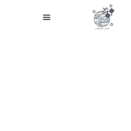
فني ستلايت أم
القيوين
شركة الصقر
0551455061