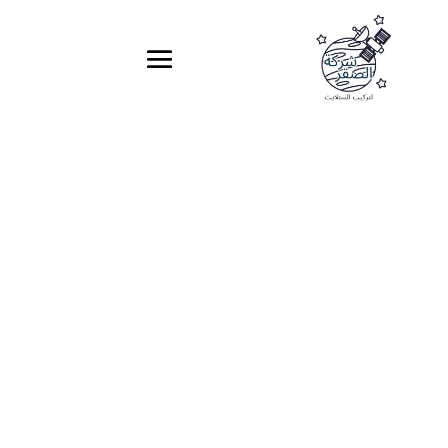
تركيب ستلايت الشارقة –
تركيب تلفزيونات الشارقة
شركة الصقر
0551455061
اتصل بنا